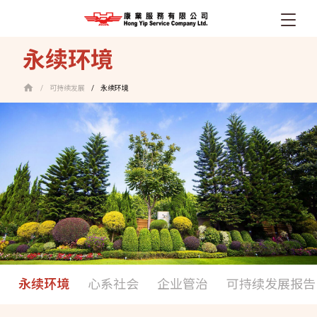
跳
永续环境
转
到
可持续发展
永续环境
/
/
主
要
内
容
永续环境
心系社会
企业管治
可持续发展报告