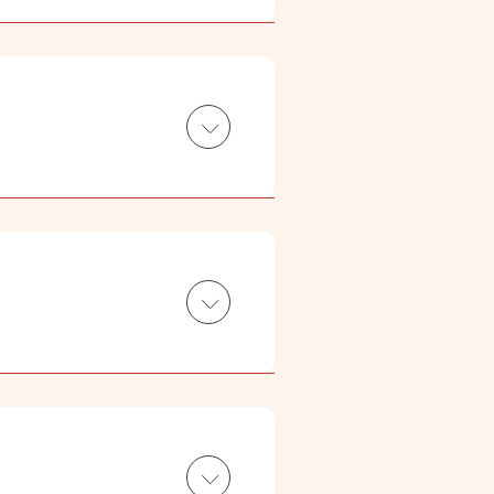
们的营运中。我们承诺审视每宗投
审核及检测，确保监测系统有效运
堪称物业和设施管理行业的先行