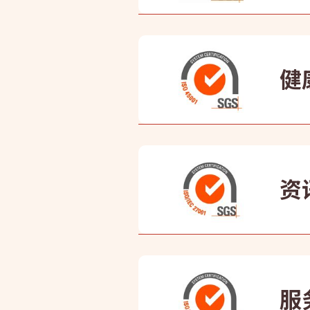
康业具
诉，
健
康业采
作。
资讯
作为首
者。
服务