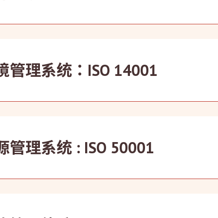
透过参照同行在提供服务方面的表现，厘定业界最佳的服务守则，
01管理系统认证。 我们为员工提供明确指引及定期培训，以提升
境管理系统：ISO 14001
一直以来竭力执行环境管理方针，落实「遵守法例，预防污染，
管理系统 : ISO 50001
继续在重新校验项目和安装智能设备加大力度，以提升能源效益及
。