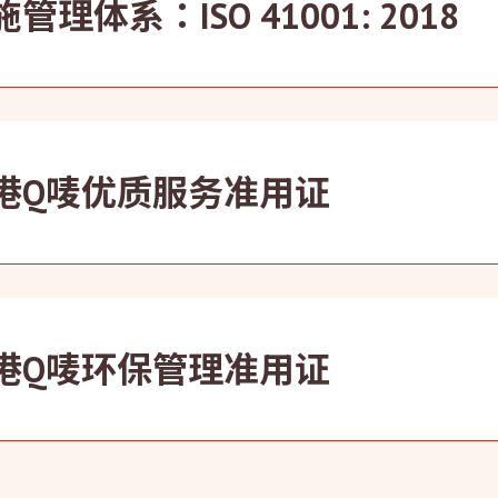
管理体系：ISO 41001: 2018
设施管理体系标准ISO 41001:2018认证，引证公司有效及
港Q唛优质服务准用证
自2004年起荣获香港优质标志局颁发「香港Q唛优质服务准用证
物业管理公司。
港Q唛环保管理准用证
落实执行绿色物业管理，成功考取2007年度首次举办之「香港Q
首批荣获「Q唛环保管理准用证」之机构。此项计划借着一套可
，鼓励企业将保育环境融合于日常运作和管理中。