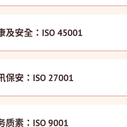
备ISO 10002认证的投诉管理系统，将投诉处理机制融入我
并有效率地作出回应。
康及安全：ISO 45001
用ISO 45001认证的健康及安全管理系统。我们会定期进行
保安：ISO 27001
家获ISO 27001认证的物业管理公司，康业在资讯保安方面
我们为针对处理敏感顾客及公司资料的员工提供专业培训。
质素：ISO 9001