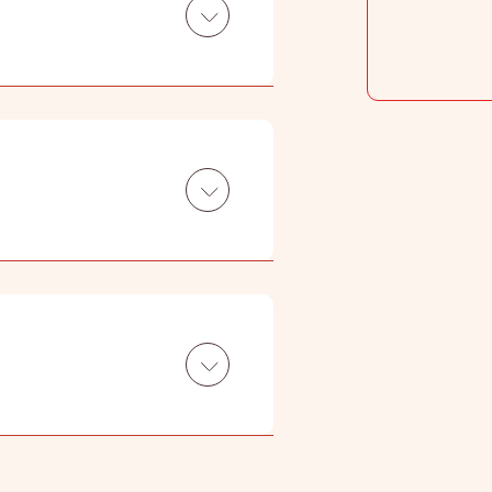
安全地管理设施，并提升管理质
」，是全港首间取得Q唛服务认
唛环保管理计划」认证，成为
以监控环境管理系统成效之评审