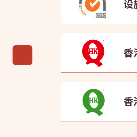
设施
康业获
量。
香
康业
证之
香
康业
香港
标准