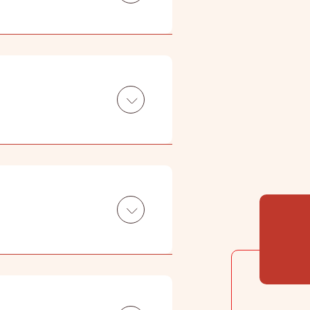
令物业管理公司获得ISO
他们接待顾客的技巧。
减少废物，善用资源」。
节省开支， 更可为环保出一