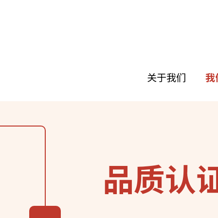
关于我们
我
跳
转
到
主
要
内
品质认
容