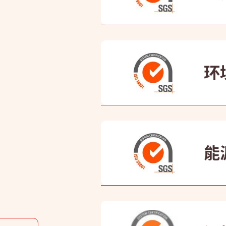
康业
90
环
康业
能源
康业
分力