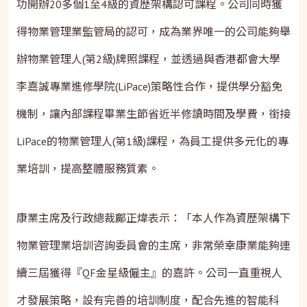
功開辦20多個1至4級的資歷架構認可課程。公司同時獲
得物業管理業監管局的認可，成為業界唯一的公司能夠舉
辦物業管理人(第2級)牌照課程，並透過與香港都會大學
李嘉誠專業進修學院(LiPace)策略性合作，提供學分豁免
機制，讓內部課程畢業生節省近半修讀時間及學費，銜接
LiPace的
物業管理人
(第1級)課程，為員工提供多元化的專
業培訓，提高整體服務質素。
康業主席及行政總裁鄺正煒表示：「本人作為資歷架構下
物業管理業培訓咨詢委員會的主席，非常榮幸康業能夠連
續三屆獲得『QF金星級僱主』的嘉許。公司一直重視人
才發展策略，設有完善的培訓制度，配合先進的智能科