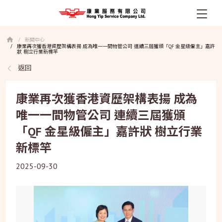
移
新聞中心
/
至
康業再次獲香港資歷架構表揚 成為唯一一間物管公司 連續三屆獲頒「QF 金星級僱主」嘉許
/
主
狀 樹立行業新標竿
內
返回
容
康業再次獲香港資歷架構表揚 成為
唯一一間物管公司 連續三屆獲頒
「QF 金星級僱主」嘉許狀 樹立行業
新標竿
2025-09-30