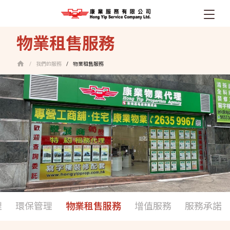
移
物業租售服務
至
主
我們的服務
物業租售服務
/
/
內
容
理
環保管理
物業租售服務
增值服務
服務承諾